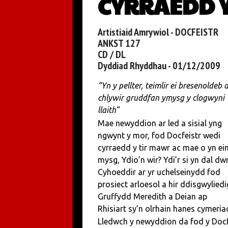
CYRRAEDD 
Artistiaid Amrywiol - DOCFEISTR
ANKST 127
CD / DL
Dyddiad Rhyddhau - 01/12/2009
“Yn y pellter, teimlir ei bresenoldeb 
chlywir gruddfan ymysg y clogwyni
llaith”
Mae newyddion ar led a sisial yng
ngwynt y mor, fod Docfeistr wedi
cyrraedd y tir mawr ac mae o yn ei
mysg, Ydio’n wir? Ydi’r si yn dal dw
Cyhoeddir ar yr uchelseinydd fod
prosiect arloesol a hir ddisgwyliedi
Gruffydd Meredith a Deian ap
Rhisiart sy’n olrhain hanes cymeriad
Lledwch y newyddion da fod y Docfe