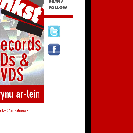
DILYN /
FOLLOW
s by @ankstmusik