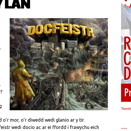
Y LAN
a
n
r?
g
Tweet
 o’r mor, o’r diwedd wedi glanio ar y tir.
istr wedi docio ac ar ei ffordd i frawychu eich
+++