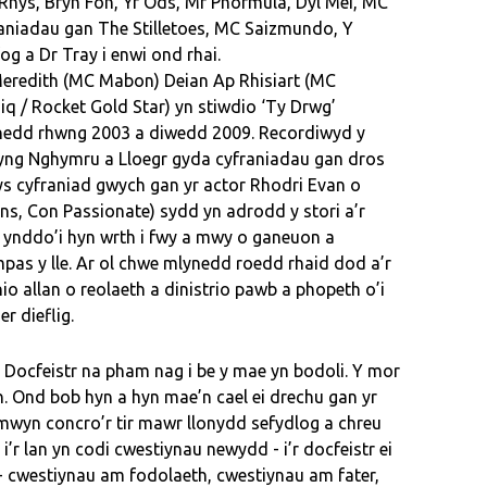
 Rhys, Bryn Fon, Yr Ods, Mr Phormula, Dyl Mei, MC
niadau gan The Stilletoes, MC Saizmundo, Y
g a Dr Tray i enwi ond rhai.
eredith (MC Mabon) Deian Ap Rhisiart (MC
q / Rocket Gold Star) yn stiwdio ‘Ty Drwg’
edd rhwng 2003 a diwedd 2009. Recordiwyd y
yng Nghymru a Lloegr gyda cyfraniadau gan dros
ys cyfraniad gwych gan yr actor Rhodri Evan o
s, Con Passionate) sydd yn adrodd y stori a’r
il ynddo’i hyn wrth i fwy a mwy o ganeuon a
as y lle. Ar ol chwe mlynedd roedd rhaid dod a’r
io allan o reolaeth a dinistrio pawb a phopeth o’i
r dieflig.
y Docfeistr na pham nag i be y mae yn bodoli. Y mor
n. Ond bob hyn a hyn mae’n cael ei drechu gan yr
er mwyn concro’r tir mawr llonydd sefydlog a chreu
i’r lan yn codi cwestiynau newydd - i’r docfeistr ei
 - cwestiynau am fodolaeth, cwestiynau am fater,