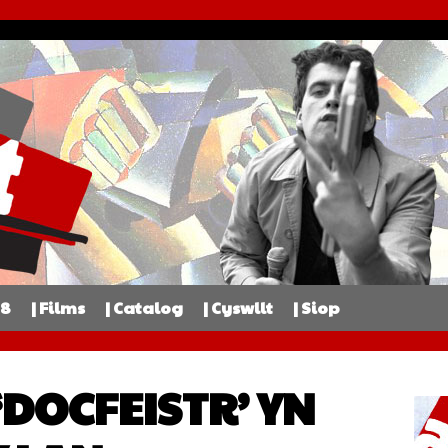
98
| Films
| Catalog
| Cyswllt
| Siop
‘DOCFEISTR’ YN