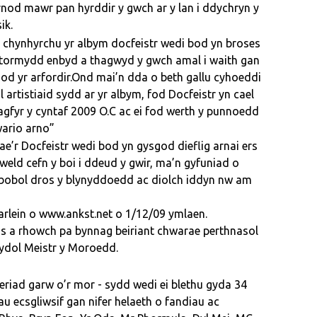
wrnod mawr pan hyrddir y gwch ar y lan i ddychryn y
ik.
 chynhyrchu yr albym docfeistr wedi bod yn broses
stormydd enbyd a thagwyd y gwch amal i waith gan
od yr arfordir.Ond mai’n dda o beth gallu cyhoeddi
l artistiaid sydd ar yr albym, fod Docfeistr yn cael
ragfyr y cyntaf 2009 O.C ac ei fod werth y punnoedd
wario arno”
’r Docfeistr wedi bod yn gysgod dieflig arnai ers
weld cefn y boi i ddeud y gwir, ma’n gyfuniad o
 o bobol dros y blynyddoedd ac diolch iddyn nw am
 arlein o www.ankst.net o 1/12/09 ymlaen.
s a rhowch pa bynnag beiriant chwarae perthnasol
fydol Meistr y Moroedd.
eriad garw o’r mor - sydd wedi ei blethu gyda 34
u ecsgliwsif gan nifer helaeth o fandiau ac