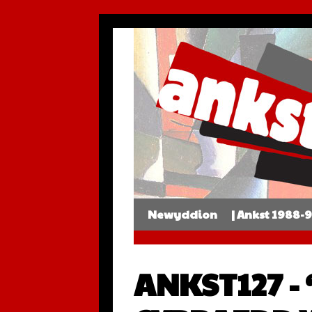
Newyddion
| Ankst 1988-
ANKST127 - 