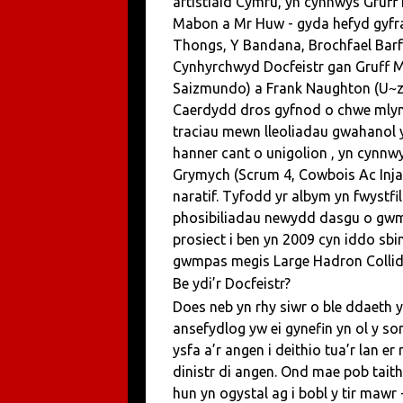
artistiaid Cymru, yn cynnwys Gruff
Mabon a Mr Huw - gyda hefyd gyfra
Thongs, Y Bandana, Brochfael Barfo
Cynhyrchwyd Docfeistr gan Gruff M
Saizmundo) a Frank Naughton (U~zi
Caerdydd dros gyfnod o chwe mlyn
traciau mewn lleoliadau gwahanol 
hanner cant o unigolion , yn cynnw
Grymych (Scrum 4, Cowbois Ac Injan
naratif. Tyfodd yr albym yn fwystf
phosibiliadau newydd dasgu o gwmp
prosiect i ben yn 2009 cyn iddo sbin
gwmpas megis Large Hadron Collide
Be ydi’r Docfeistr?
Does neb yn rhy siwr o ble ddaeth 
ansefydlog yw ei gynefin yn ol y so
ysfa a’r angen i deithio tua’r lan 
dinistr di angen. Ond mae pob taith 
hun yn ogystal ag i bobl y tir mawr