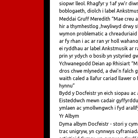
siopwr lleol. Rhagfyr y 1af yw’r di
boblogaeth, diolch i label Ankstmus
Meddai Gruff Meredith “Mae creu a
hir a thymhestlog ,hwyliwyd drwy 
wymon problematic a chreaduriaid 
ar fy rhan i ac ar ran yr holl wahano
ei ryddhau ar label Ankstmusik ar 
prin yr ydych o bosib yn ystyried g
Ychwanegodd Deian ap Rhisiart “Mae
dros chwe mlynedd, a dwi’n falch g
waith caled a llafur cariad llawer
hynnu”
Bydd y Docfeistr yn eich siopau ac
Eisteddwch mewn cadair gyffyrddu
ymlaen ac ymollwngwch i fyd arall
Yr Albym
Dyma albym Docfeistr - stori y cym
trac unigryw, yn cynnwys cyfraniada