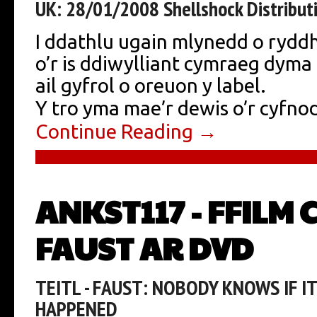
UK: 28/01/2008 Shellshock Distribut
I ddathlu ugain mlynedd o rydd
o’r is ddiwylliant cymraeg dym
ail gyfrol o oreuon y label.
Y tro yma mae’r dewis o’r cyfno
Continue Reading →
ANKST117 - FFILM
FAUST AR DVD
TEITL - FAUST: NOBODY KNOWS IF I
HAPPENED