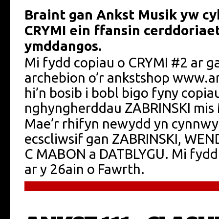
Braint gan Ankst Musik yw cyh
CRYMI ein ffansin cerddoriaet
ymddangos.
Mi fydd copiau o CRYMI #2 ar g
archebion o’r ankstshop www.an
hi’n bosib i bobl bigo fyny copi
nghyngherddau ZABRINSKI mis Ma
Mae’r rhifyn newydd yn cynnwys 
ecscliwsif gan ZABRINSKI, W
C MABON a DATBLYGU. Mi fydd
ar y 26ain o Fawrth.