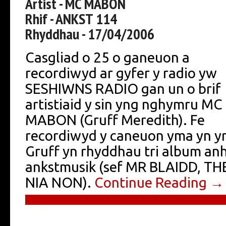
Artist - MC MABON
Rhif - ANKST 114
Rhyddhau - 17/04/2006
Casgliad o 25 o ganeuon a
recordiwyd ar gyfer y radio yw
SESHIWNS RADIO gan un o brif
artistiaid y sin yng nghymru MC
MABON (Gruff Meredith). Fe
recordiwyd y caneuon yma yn y
Gruff yn rhyddhau tri album anh
ankstmusik (sef MR BLAIDD, 
NIA NON).
Continue Reading →