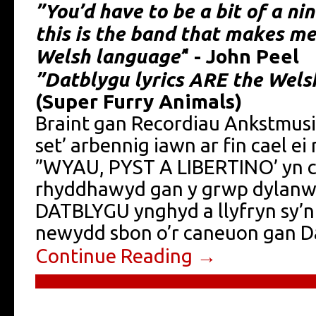
”You’d have to be a bit of a ni
this is the band that makes me
Welsh language’
‘ - John Peel
”Datblygu lyrics ARE the Wels
(Super Furry Animals)
Braint gan Recordiau Ankstmusi
set’ arbennig iawn ar fin cael e
”WYAU, PYST A LIBERTINO’ yn cy
rhyddhawyd gan y grwp dylanwa
DATBLYGU ynghyd a llyfryn sy’n
newydd sbon o’r caneuon gan D
Continue Reading →