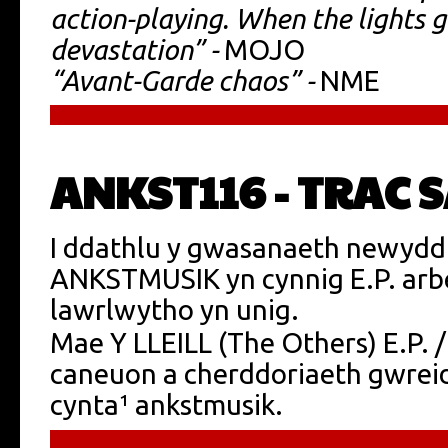
action-playing. When the lights g
devastation” -
MOJO
“Avant-Garde chaos” -
NME
ANKST116 - TRAC SA
I ddathlu y gwasanaeth newydd 
ANKSTMUSIK yn cynnig E.P. arb
lawrlwytho yn unig.
Mae Y LLEILL (The Others) E.P. 
caneuon a cherddoriaeth gwreid
cynta¹ ankstmusik.