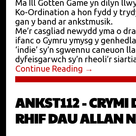
Ma Ill Gotten Game yn dilyn llw
Ko-Ordination a hon fydd y try
gan y band ar ankstmusik.
Me’r casgliad newydd yma o drac
ifanc o Gymru ymysg y genhedl
‘indie’ sy’n sgwennu caneuon ll
dyfeisgarwch sy’n rheoli’r siarti
Continue Reading →
ANKST112 - CRYMI 
RHIF DAU ALLAN 