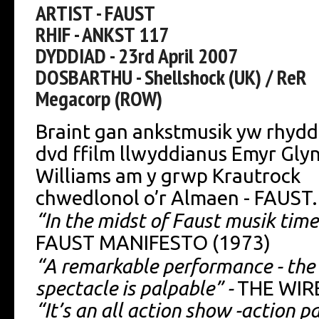
ARTIST - FAUST
RHIF - ANKST 117
DYDDIAD - 23rd April 2007
DOSBARTHU - Shellshock (UK) / ReR
Megacorp (ROW)
Braint gan ankstmusik yw rhydd
dvd ffilm llwyddianus Emyr Gly
Williams am y grwp Krautrock
chwedlonol o’r Almaen - FAUST.
“In the midst of Faust musik time 
FAUST MANIFESTO (1973)
“A remarkable performance - the 
spectacle is palpable” -
THE WIR
“It’s an all action show -action p