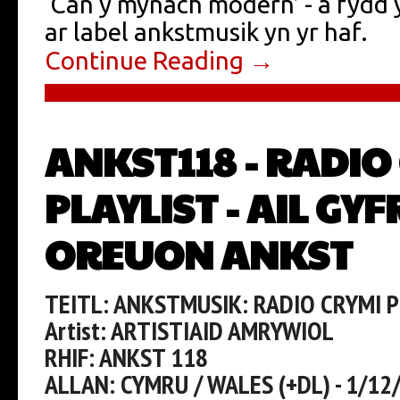
‘Can y mynach modern’ - a fydd
ar label ankstmusik yn yr haf.
Continue Reading →
ANKST118 - RADIO
PLAYLIST - AIL GY
OREUON ANKST
TEITL: ANKSTMUSIK: RADIO CRYMI PL
Artist: ARTISTIAID AMRYWIOL
RHIF: ANKST 118
ALLAN: CYMRU / WALES (+DL) - 1/12