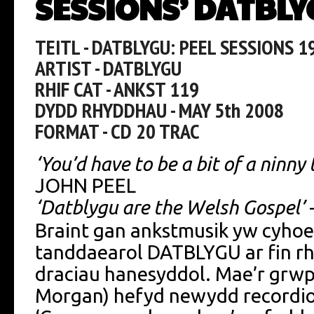
SESSIONS’ DATBL
TEITL - DATBLYGU: PEEL SESSIONS 19
ARTIST - DATBLYGU
RHIF CAT - ANKST 119
DYDD RHYDDHAU - MAY 5th 2008
FORMAT - CD 20 TRAC
‘You’d have to be a bit of a ninny
JOHN PEEL
‘Datblygu are the Welsh Gospel’
Braint gan ankstmusik yw cyhoed
tanddaearol DATBLYGU ar fin rh
draciau hanesyddol. Mae’r grwp
Morgan) hefyd newydd recordio