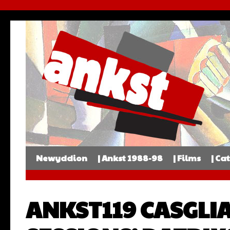
Newyddion
| Ankst 1988-98
| Films
| Ca
ANKST119 CASGLIA